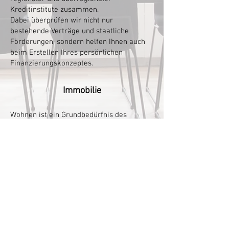
Kreditinstitute zusammen.
Dabei überprüfen wir nicht nur
bestehende Verträge und staatliche
Förderungen,
sondern helfen Ihnen auch
beim Erstellen Ihres persönlichen
Finanzierungskonzeptes.
Immobilie
Wohnen ist ein Grundbedürfnis des
Menschen und betrifft somit jeden. Ob
Wohnung oder Haus, Apartment oder Villa.
Ob als Mieter oder Vermieter, Käufer oder
Verkäufer. Ob noch finanziert oder schon
frei von Belastung.
Es hat sich demzufolge schon jeder von
uns in irgendeiner Art und Weise mit der
Immobilie beschäftigt.
Unsere Aufgabe besteht darin, Ihnen die
vermietete Immobilie als Kapitalanlage